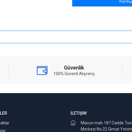
Formu
Güvenlik
100% Güvenli Alışveriş
LER
İLETIŞIM
aklar
Macun mah 187.Cadde Tuna
Merkezi No:22 Gimat Yenim
plar