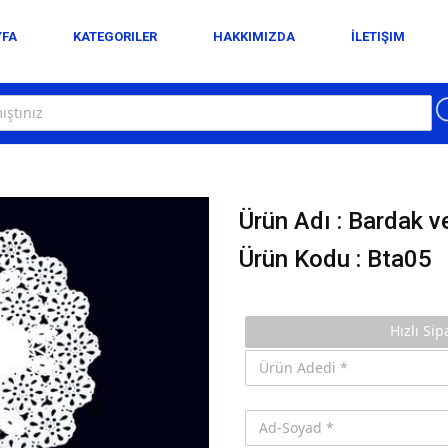
YFA
KATEGORILER
HAKKIMIZDA
İLETIŞIM
Ürün Adı :
Bardak ve
Ürün Kodu :
Bta05
Hızlı Si