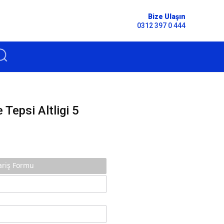
Bize Ulaşın
0312 397 0 444
 Tepsi Altligi 5
pariş Formu