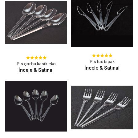
Pls lux biçak
Pls çorba kasik eko
İncele & Satınal
İncele & Satınal