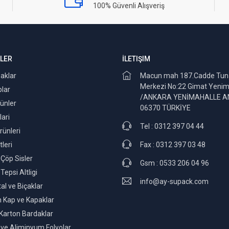
100% Güvenli Alışveriş
LER
İLETIŞIM
aklar
Macun mah 187.Cadde Tuna
Merkezi No:22 Gimat Yenim
plar
/ANKARA YENİMAHALLE 
rünler
06370 TÜRKİYE
ari
Tel : 0312 397 04 44
rünleri
leri
Fax : 0312 397 03 48
Çöp Sisler
Gsm : 0533 206 04 96
Tepsi Altligi
info@ay-supack.com
tal ve Biçaklar
 Kap ve Kapaklar
 Karton Bardaklar
 ve Aliminyum Folyolar