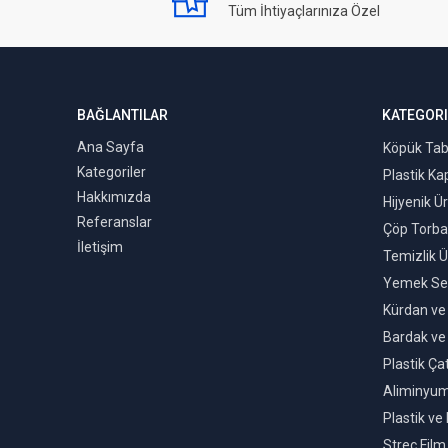
Tüm İhtiyaçlarınıza Özel
BAĞLANTILAR
KATEGORI
Ana Sayfa
Köpük Tab
Kategoriler
Plastik Ka
Hakkımızda
Hijyenik Ü
Referanslar
Çöp Torbal
İletişim
Temizlik Ü
Yemek Set
Kürdan ve 
Bardak ve 
Plastik Ça
Aliminyum
Plastik ve
Streç Film